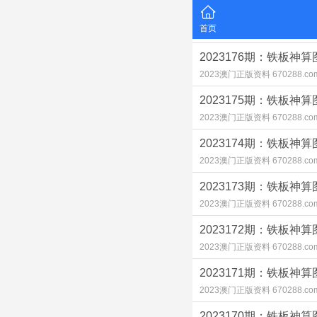
首页
2023176期：铁板神算
2023澳门正版资料 670288.co
2023175期：铁板神算
2023澳门正版资料 670288.co
2023174期：铁板神算
2023澳门正版资料 670288.co
2023173期：铁板神算
2023澳门正版资料 670288.co
2023172期：铁板神算
2023澳门正版资料 670288.co
2023171期：铁板神算
2023澳门正版资料 670288.co
2023170期：铁板神算